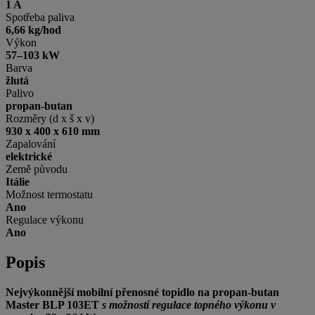
1 A
Spotřeba paliva
6,66 kg/hod
Výkon
57–103 kW
Barva
žlutá
Palivo
propan-butan
Rozměry (d x š x v)
930 x 400 x 610 mm
Zapalování
elektrické
Země původu
Itálie
Možnost termostatu
Ano
Regulace výkonu
Ano
Popis
Nejvýkonnější mobilní přenosné topidlo na propan-butan
Master BLP 103ET
s
možností regulace topného výkonu v