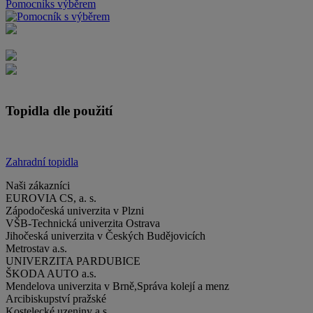
Pomocník
s výběrem
Topidla dle použití
Zahradní topidla
Naši
zákazníci
EUROVIA CS, a. s.
Zápodočeská univerzita v Plzni
VŠB-Technická univerzita Ostrava
Jihočeská univerzita v Českých Budějovicích
Metrostav a.s.
UNIVERZITA PARDUBICE
ŠKODA AUTO a.s.
Mendelova univerzita v Brně,Správa kolejí a menz
Arcibiskupství pražské
Kostelecké uzeniny a.s.