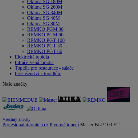
Oklima SG 180M
Oklima SG 260M
Oklima SG 340M
Oklima SG 40M
Oklima SG 80M
REMKO PGM 30
REMKO PGM 60
REMKO PGT 100
REMKO PGT 30
REMKO PGT 60
Elektrická topidla
Infračervená topidla
Topidla pro restaurace - sálače
Příslušenství k topidlům
Naše značky
Všechny značky
Profesionalni-topidla.cz
Plynové topení
Master BLP 103 ET