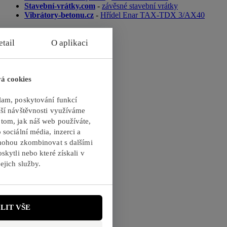
Stavební-vrátky.com
-
závěsné stavební vrátky
Vibrátory-betonu.cz
-
Hřídel Enar TAX-TDX 3/AX40