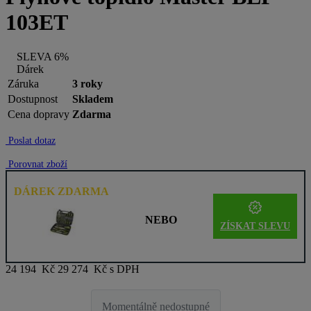
103ET
SLEVA 6%
Dárek
Záruka
3 roky
Dostupnost
Skladem
Cena dopravy
Zdarma
Poslat dotaz
Porovnat zboží
DÁREK ZDARMA
NEBO
ZÍSKAT SLEVU
24 194 Kč
29 274 Kč s DPH
Momentálně nedostupné