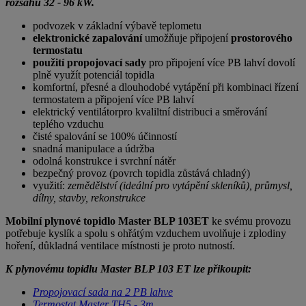
rozsahu 32 - 96 kW.
podvozek v základní výbavě teplometu
elektronické zapalování
umožňuje připojení
prostorového
termostatu
použití propojovací sady
pro připojení více PB lahví dovolí
plně využít potenciál topidla
komfortní, přesné a dlouhodobé vytápění při kombinaci řízení
termostatem a připojení více PB lahví
elektrický ventilátorpro kvaliltní distribuci a směrování
teplého vzduchu
čisté spalování se 100% účinností
snadná manipulace a údržba
odolná konstrukce i svrchní nátěr
bezpečný provoz (povrch topidla zůstává chladný)
využití:
zemědělství (ideální pro vytápění skleníků), průmysl,
dílny, stavby, rekonstrukce
Mobilní plynové topidlo
Master BLP 103ET
ke svému provozu
potřebuje kyslík a spolu s ohřátým vzduchem uvolňuje i zplodiny
hoření, důkladná ventilace místnosti je proto nutností.
K plynovému topidlu Master BLP 103 ET lze přikoupit:
Propojovací sada na 2 PB lahve
Termostat Master TH5 - 3m