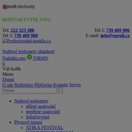
KONTAKTUJTE NÁS:
Tel:
222 523 380
Tel 2:
739 469 906
Tel 3:
739 469 908
E-mail:
info@eprofi.cz
Naftové teplomety skladem!
Nabídka pro
FIRMY
0
Váš košík
Menu
Domů
O nás
Reference
Půjčovna
Kontakt
Servis
Naftové teplomety
přímé spalování
nepřímé spalování
Infračervená
Plynové topení
ATIKA FESTIVAL