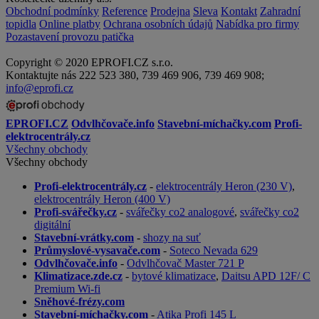
Obchodní podmínky
Reference
Prodejna
Sleva
Kontakt
Zahradní
topidla
Online platby
Ochrana osobních údajů
Nabídka pro firmy
Pozastavení provozu patička
Copyright © 2020 EPROFI.CZ s.r.o.
Kontaktujte nás 222 523 380, 739 469 906, 739 469 908;
info@eprofi.cz
EPROFI.CZ
Odvlhčovače.info
Stavební-míchačky.com
Profi-
elektrocentrály.cz
Všechny obchody
Všechny obchody
Profi-elektrocentrály.cz
-
elektrocentrály Heron (230 V)
,
elektrocentrály Heron (400 V)
Profi-svářečky.cz
-
svářečky co2 analogové
,
svářečky co2
digitální
Stavební-vrátky.com
-
shozy na suť
Průmyslové-vysavače.com
-
Soteco Nevada 629
Odvlhčovače.info
-
Odvlhčovač Master 721 P
Klimatizace.zde.cz
-
bytové klimatizace
,
Daitsu APD 12F/ C
Premium Wi-fi
Sněhové-frézy.com
Stavební-míchačky.com
-
Atika Profi 145 L