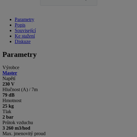
Parametry
Popis
Související
Ke stažení
Diskuze
Parametry
Výrobce
Master
Napětí
230 V
Hlučnost (A) / 7m
79 dB
Hmotnost
25 kg
Tlak
2 bar
Průtok vzduchu
3 260 m3/hod
Max. jmenovitý proud