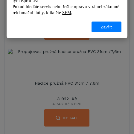
tým 
Eprofi.cz
Pokud hledáte servis nebo řešíte opravu v rámci zákonné 
5 148 Kč
reklamační lhůty, kl
ikněte 
SEM
.
6 229 Kč s DPH
Zavřít
DETAIL
Hadice pružná PVC 31cm / 7,6m
3 922 Kč
4 746 Kč s DPH
DETAIL