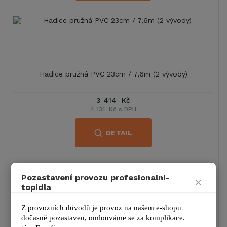
Hadice pružná PVC 23cm / 7,6m (2 vývody)
3 414 Kč
4 131 Kč s DPH
DETAIL
Pozastavení provozu profesionalni-
×
topidla
Z provozních důvodů je provoz na našem e-shopu 
dočasně pozastaven, omlouváme se za komplikace.
Hadice pružná PVC 31cm / 3m + adaptér